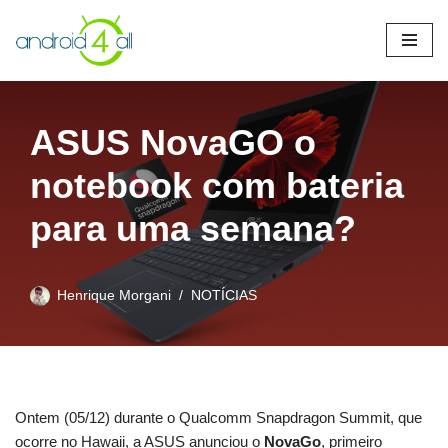
Pular
para
o
conteúdo
ASUS NovaGO o
notebook com bateria
para uma semana?
Henrique Morgani
NOTÍCIAS
Ontem (05/12) durante o Qualcomm Snapdragon Summit, que
ocorre no Hawaii, a ASUS anunciou o
NovaGo
, primeiro