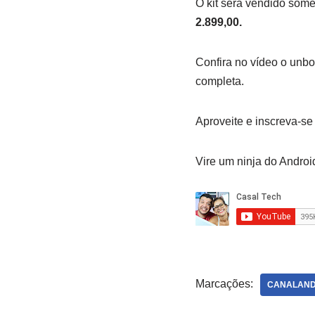
O kit será vendido some
2.899,00.
Confira no vídeo o unbo
completa.
Aproveite e inscreva-s
Vire um ninja do Android
Marcações:
CANALAND