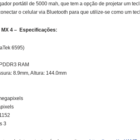
ador portátil de 5000 mah, que tem a opção de projetar um tec
nectar o celular via Bluetooth para que utilize-se como um tecl
MX 4 – Especificações:
aTek 6595)
 LPDDR3 RAM
sura: 8.9mm, Altura: 144.0mm
megapixels
pixels
 1152
s 3