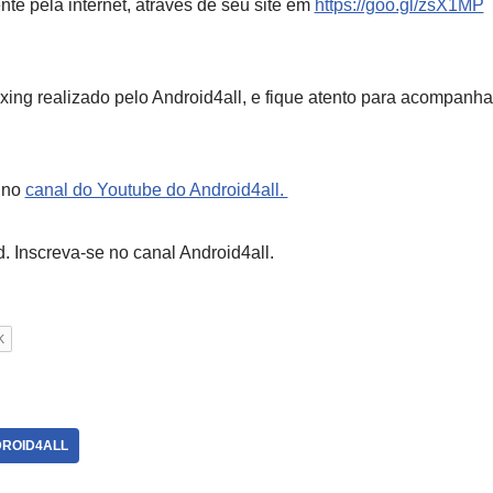
nte pela internet, através de seu site em
https://goo.gl/zsX1MP
a
xing realizado pelo Android4all, e fique atento para acompanha
e no
canal do Youtube do Android4all.
. Inscreva-se no canal Android4all.
ROID4ALL