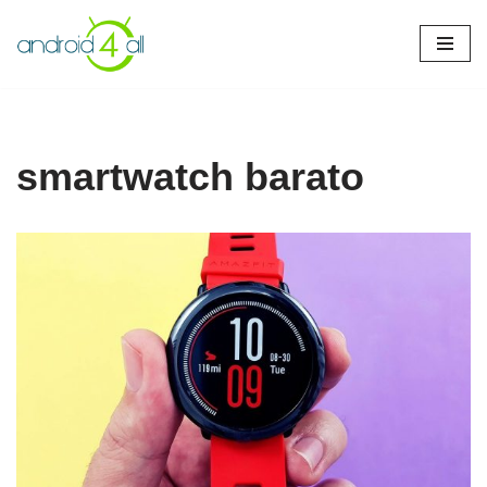
Pular
para
o
conteúdo
smartwatch barato