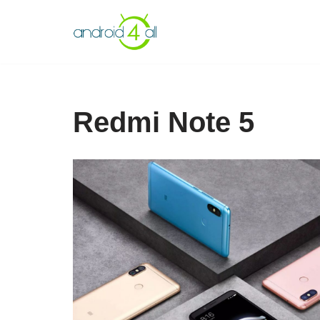
Pular
para
o
conteúdo
Redmi Note 5