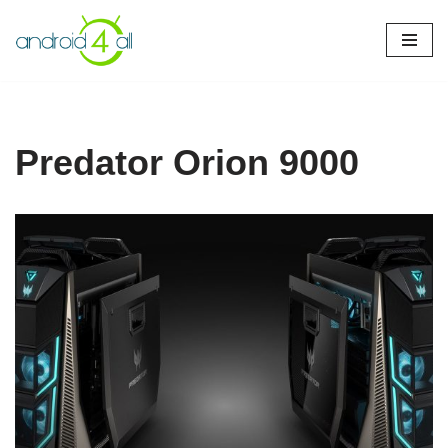
Pular
para
o
conteúdo
Predator Orion 9000