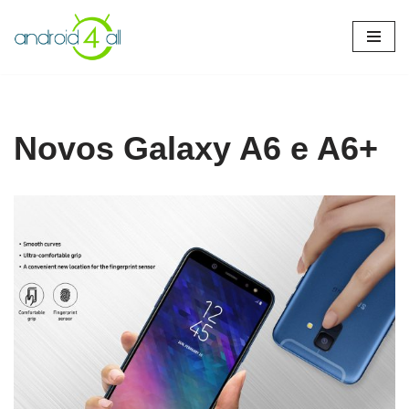
Pular
para
o
conteúdo
Novos Galaxy A6 e A6+