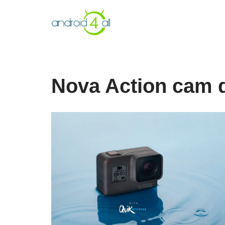
Pular
para
o
conteúdo
Nova Action cam d