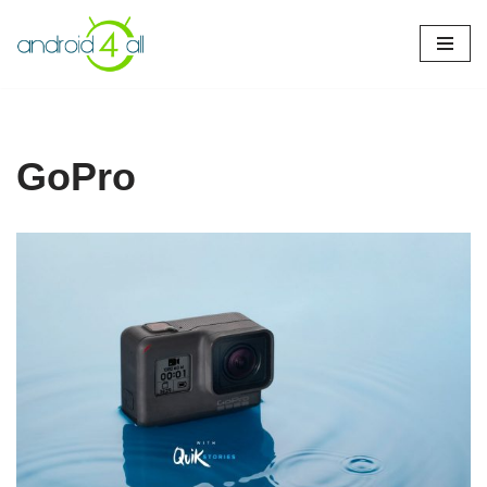
Pular
para
o
conteúdo
GoPro