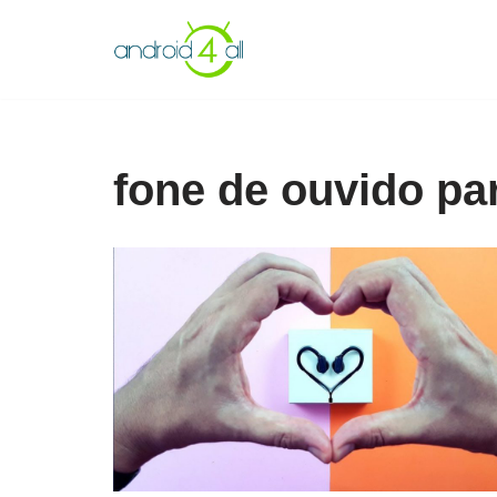
Pular
para
o
conteúdo
fone de ouvido pa