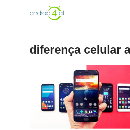
Pular
para
o
conteúdo
diferença celular 