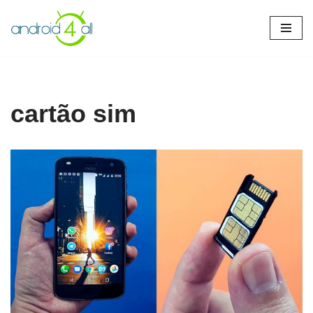
Pular
para
o
conteúdo
cartão sim