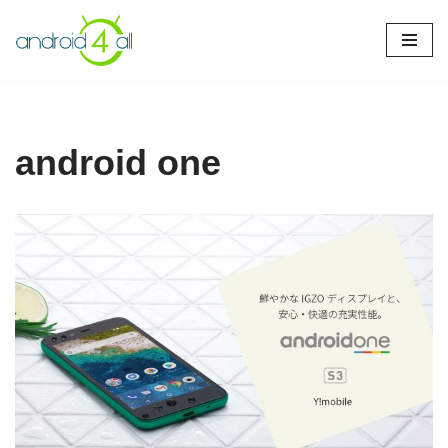
Pular
para
o
conteúdo
android one