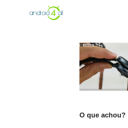
Pular
para
o
conteúdo
O que achou? 