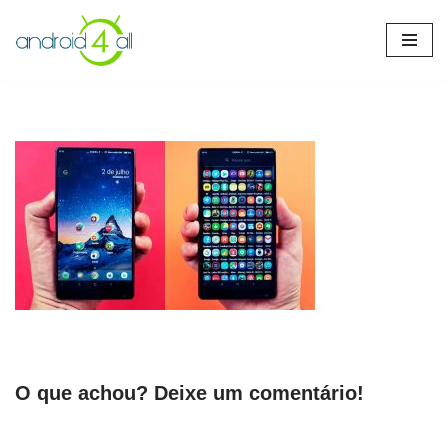
Pular
para
o
conteúdo
O que achou? Deixe um comentário!