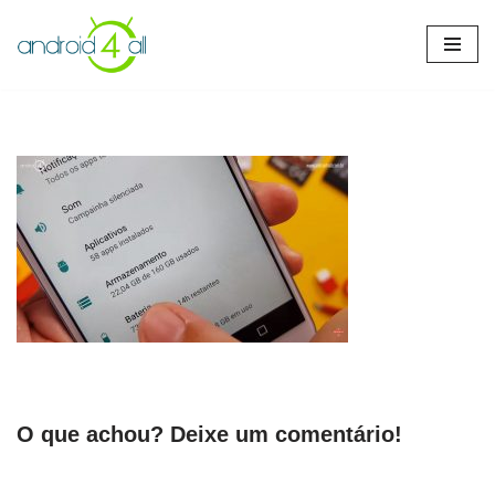
Pular
para
o
conteúdo
O que achou? Deixe um comentário!