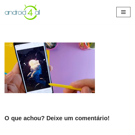
Pular
para
o
conteúdo
O que achou? Deixe um comentário!