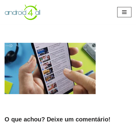
Pular
para
o
conteúdo
O que achou? Deixe um comentário!