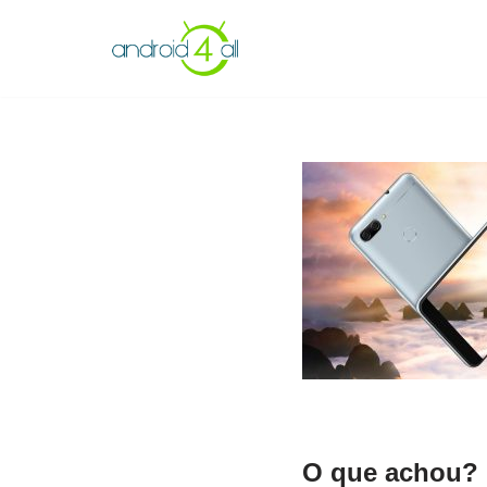
Pular
para
o
conteúdo
O que achou? 