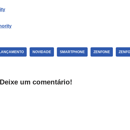
ity
ority
LANÇAMENTO
NOVIDADE
SMARTPHONE
ZENFONE
ZENFO
Deixe um comentário!