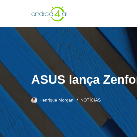
Pular
para
o
conteúdo
ASUS lança Zenfon
Henrique Morgani
NOTÍCIAS