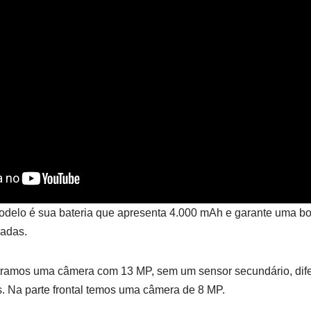
odelo é sua bateria que apresenta 4.000 mAh e garante uma b
madas.
ntramos uma câmera com 13 MP, sem um sensor secundário, difer
. Na parte frontal temos uma câmera de 8 MP.