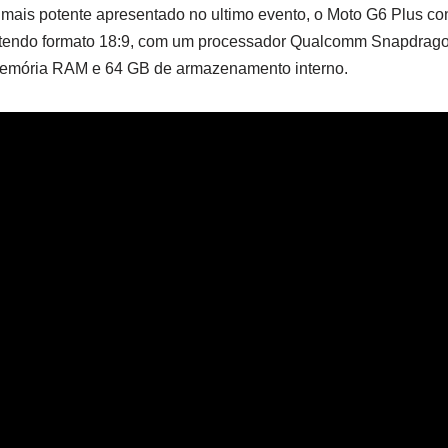
 mais potente apresentado no ultimo evento, o Moto G6 Plus co
 tendo formato 18:9, com um processador Qualcomm Snapdrag
memória RAM e 64 GB de armazenamento interno.