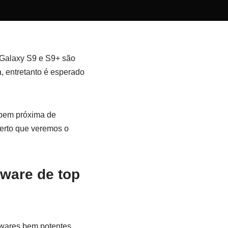
 Galaxy S9 e S9+ são
, entretanto é esperado
 bem próxima de
certo que veremos o
ware de top
wares bem potentes,