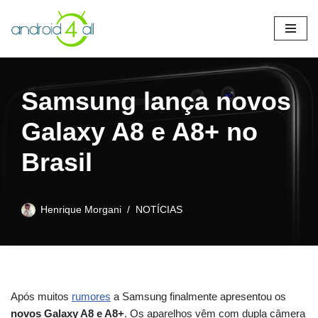
Pular
para
o
conteúdo
Samsung lança novos
Galaxy A8 e A8+ no
Brasil
Henrique Morgani
NOTÍCIAS
Após muitos
rumores
a Samsung finalmente apresentou os
novos Galaxy A8 e A8+
. Os aparelhos vêm com dupla câmera