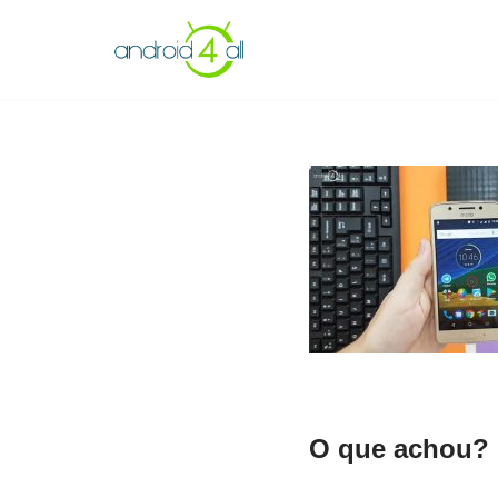
Pular
para
o
conteúdo
O que achou? 