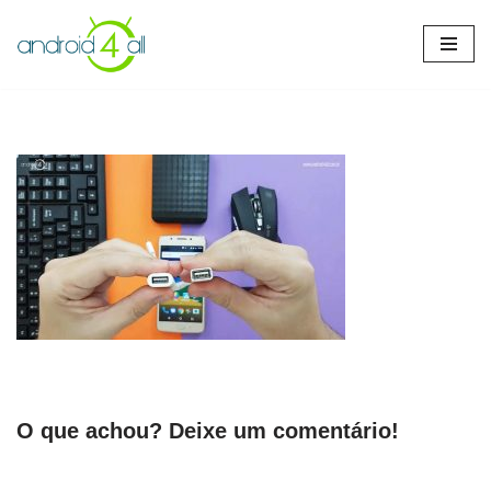
Pular
para
o
conteúdo
O que achou? Deixe um comentário!