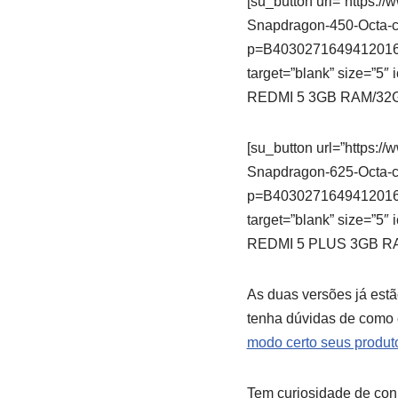
[su_button url=”https
Snapdragon-450-Octa-c
p=B4030271649412016
target=”blank” size=”
REDMI 5 3GB RAM/32GB
[su_button url=”https
Snapdragon-625-Octa-c
p=B4030271649412016
target=”blank” size=”
REDMI 5 PLUS 3GB RAM
As duas versões já est
tenha dúvidas de como
modo certo seus produt
Tem curiosidade de con