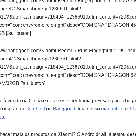
://www.banggood.com/Xiaomi-Redmi-5-Fingerprint-5_7-inch-3
ore-4G-Smartphone-p-1236691.html?
11V&utm_campaign=716494_1236691&utm_content=720&cu
5″ icon=”icon: chevron-circle-right” desc=”COM SNAPDRAGO
 [/su_button]
://www.banggood.com/Xiaomi-Redmi-5-Plus-Fingerprint-5_99-i
ore-4G-Smartphone-p-1236761.html?
11V&utm_campaign=716494_1236761&utm_content=720&cu
5″ icon=”icon: chevron-circle-right” desc=”COM SNAPDRAGO
/32GB [/su_button]
ão à venda na China e não existe nenhuma previsão para chega
 comprar na
Gearbest
ou
Banggood,
leia nosso
manual com 10 d
os
.
hecer mais os produtos da Xiaomi? O Android4all já testou de