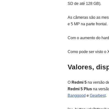
SD de até 128 GB).
As câmeras são as mesm
e 5 MP na parte frontal.
Com o aumento do hardw
Como pode ser visto o X
Valores, dis
O
Redmi 5
na versão d
Redmi 5 Plus
na versã
Banggood
e
Gearbest
.