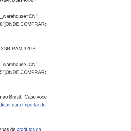
GB-RAM-32GB-ROM-
r_warehouse=CN”
N 450″]ONDE COMPRAR:
nch-3GB-RAM-32GB-
r_warehouse=CN”
N 625″]ONDE COMPRAR:
r ao Brasil. Caso você
icas para importar do
zenas de
produtos da