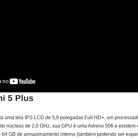
i 5 Plus
ta uma tela IPS LCD de 5,9 polegadas Full HD+, um processa
to núcleos de 2,0 GHz, sua GPU é uma Adreno 506 e existem 
 64 GB de armazenamento interno (também podendo ser expand