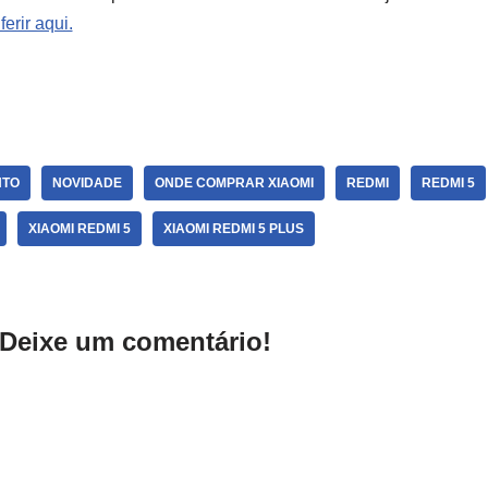
erir aqui.
NTO
NOVIDADE
ONDE COMPRAR XIAOMI
REDMI
REDMI 5
XIAOMI REDMI 5
XIAOMI REDMI 5 PLUS
Deixe um comentário!