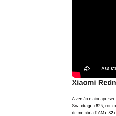
Xiaomi Redm
A versão maior apresen
Snapdragon 625, com oi
de memória RAM e 32 e