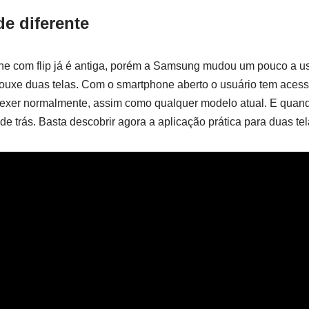
e diferente
ne com flip já é antiga, porém a Samsung mudou um pouco a usa
 trouxe duas telas. Com o smartphone aberto o usuário tem aces
xer normalmente, assim como qualquer modelo atual. E quando
e de trás. Basta descobrir agora a aplicação prática para duas tel