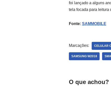
foi lançado a alguns an
tela focada para leitura 
Fonte:
SAMMOBILE
Marcações:
CELULAR C
SAMSUNG W2018
SMA
O que achou? 