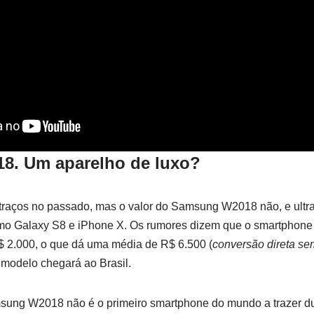
. Um aparelho de luxo?
 traços no passado, mas o valor do Samsung W2018 não, e ult
omo Galaxy S8 e iPhone X. Os rumores dizem que o smartphone c
$ 2.000, o que dá uma média de R$ 6.500 (
conversão direta se
 modelo chegará ao Brasil.
sung W2018 não é o primeiro smartphone do mundo a trazer du