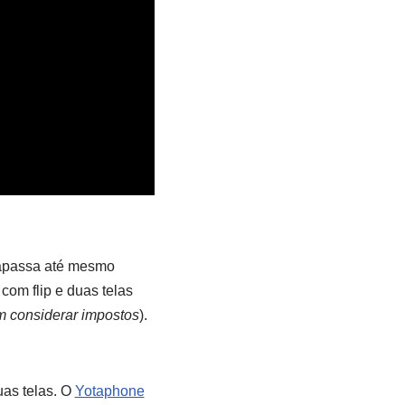
rapassa até mesmo
om flip e duas telas
m considerar impostos
).
as telas. O
Yotaphone