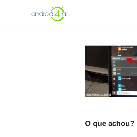
Pular
para
o
conteúdo
O que achou? 