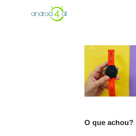
Pular
para
o
conteúdo
O que achou? 