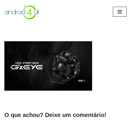
Pular
para
o
conteúdo
O que achou? Deixe um comentário!