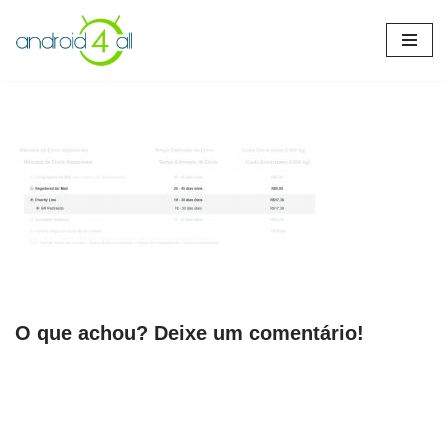
Pular
para
o
conteúdo
O que achou? Deixe um comentário!