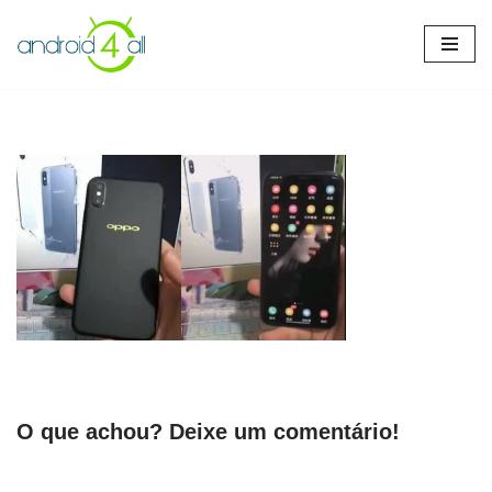
Pular
para
o
conteúdo
O que achou? Deixe um comentário!