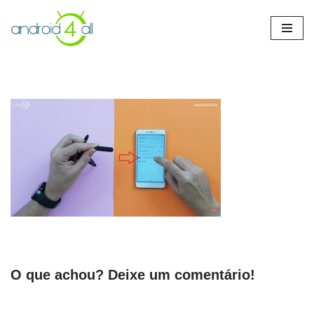
Pular
para
o
conteúdo
O que achou? Deixe um comentário!