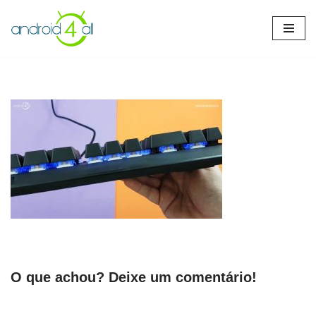
Pular
para
o
conteúdo
O que achou? Deixe um comentário!