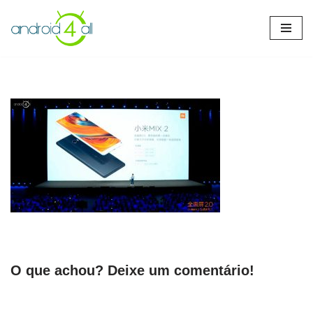
Pular
para
o
conteúdo
O que achou? Deixe um comentário!