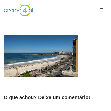
Pular
para
o
conteúdo
O que achou? Deixe um comentário!