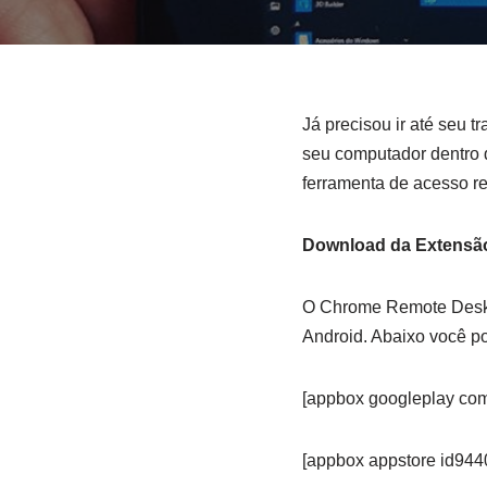
Já precisou ir até seu 
seu computador dentro 
ferramenta de acesso r
Download da Extensã
O Chrome Remote Deskt
Android. Abaixo você po
[appbox googleplay co
[appbox appstore id94