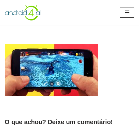
Pular
para
o
conteúdo
O que achou? Deixe um comentário!