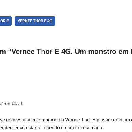
OR E
VERNEE THOR E 4G
em “Vernee Thor E 4G. Um monstro em b
17 em 10:34
sse review acabei comprando o Vernee Thor E p usar como um c
vender. Devo estar recebendo na próxima semana.