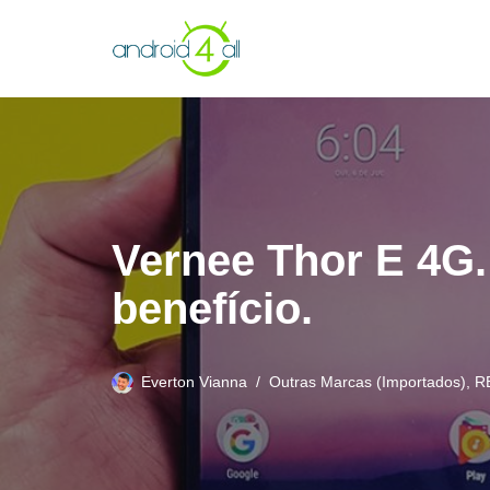
Pular
para
o
conteúdo
Vernee Thor E 4G.
benefício.
Everton Vianna
Outras Marcas (Importados)
,
R