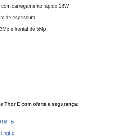
 com carregamento rápido 18W
mm de espessura
3Mp e frontal de 5Mp
o
e Thor E com oferta e segurança:
/i9TBTB
/zLhgLd