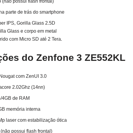
(não possui flash frontal)
na parte de trás do smartphone
er IPS, Gorilla Glass 2.5D
illa Glass e corpo em metal
brido com Micro SD até 2 Tera.
ções do Zenfone 3 ZE552KL
 Nougat com ZenUI 3.0
core 2.02Ghz (14nn)
B/4GB de RAM
GB memória interna
Mp laser com estabilização ótica
(não possui flash frontal)