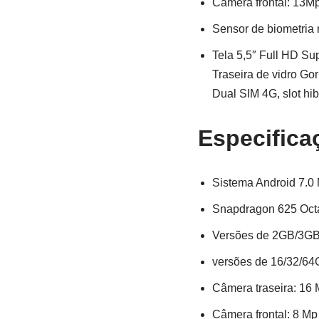
Câmera frontal: 13Mp 
Sensor de biometria 
Tela 5,5″ Full HD Sup
Traseira de vidro Gor
Dual SIM 4G, slot hi
Especifica
Sistema Android 7.0
Snapdragon 625 Octa
Versões de 2GB/3G
versões de 16/32/64
Câmera traseira: 16 
Câmera frontal: 8 Mp 