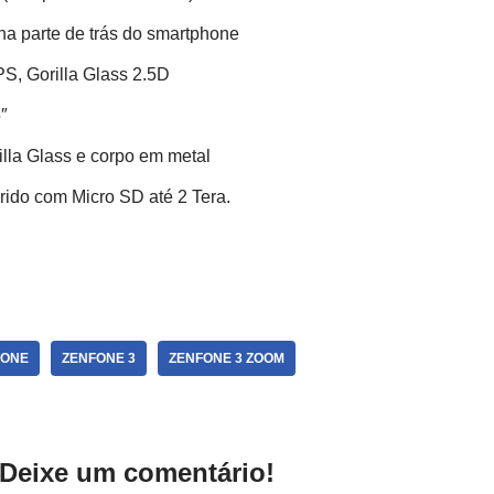
na parte de trás do smartphone
PS, Gorilla Glass 2.5D
″
illa Glass e corpo em metal
brido com Micro SD até 2 Tera.
FONE
ZENFONE 3
ZENFONE 3 ZOOM
Deixe um comentário!