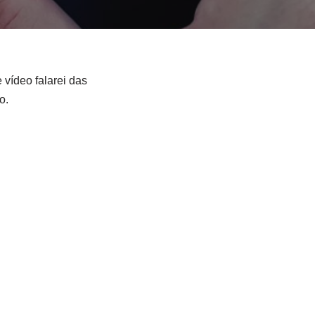
vídeo falarei das
o.