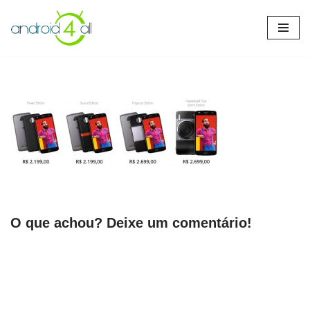
Pular
para
o
conteúdo
O que achou? Deixe um comentário!