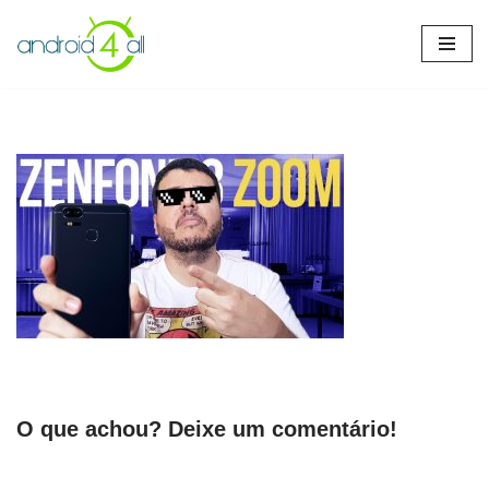
Pular
para
o
conteúdo
O que achou? Deixe um comentário!