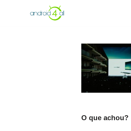
Pular
para
o
conteúdo
O que achou? 