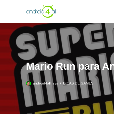
Pular
para
o
conteúdo
Mario Run para An
android4all_sys
DICAS DE GAMES