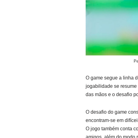
Pe
O game segue a linha de
jogabilidade se resume 
das mãos e o desafio po
O desafio do game cons
encontram-se em difíce
O jogo também conta co
amigos, além do modo re