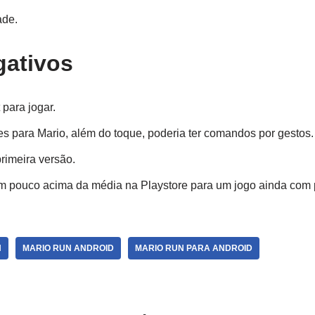
ade.
gativos
 para jogar.
es para Mario, além do toque, poderia ter comandos por gestos.
rimeira versão.
um pouco acima da média na Playstore para um jogo ainda com 
N
MARIO RUN ANDROID
MARIO RUN PARA ANDROID