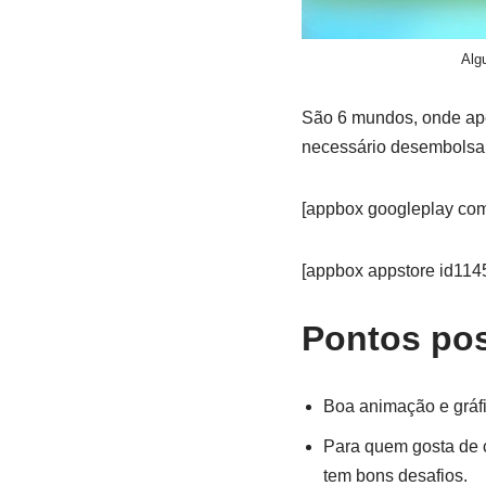
Alg
São 6 mundos, onde ape
necessário desembolsar
[appbox googleplay com
[appbox appstore id11
Pontos pos
Boa animação e gráfi
Para quem gosta de c
tem bons desafios.