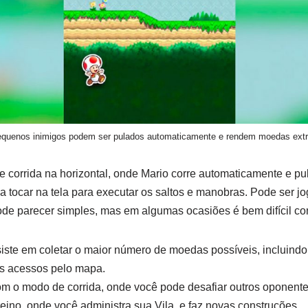
quenos inimigos podem ser pulados automaticamente e rendem moedas ext
 corrida na horizontal, onde Mario corre automaticamente e pu
a tocar na tela para executar os saltos e manobras. Pode ser
de parecer simples, mas em algumas ocasiões é bem difícil con
iste em coletar o maior número de moedas possíveis, incluind
is acessos pelo mapa.
m o modo de corrida, onde você pode desafiar outros oponent
ino, onde você administra sua Vila, e faz novas construções.