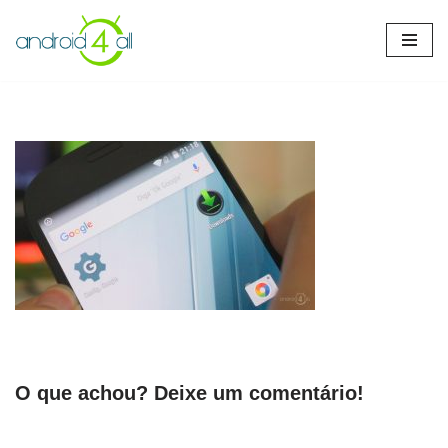
Pular
para
o
conteúdo
O que achou? Deixe um comentário!