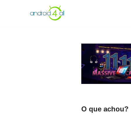
Pular
para
o
conteúdo
O que achou? 