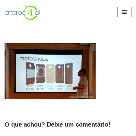
Pular
para
o
conteúdo
O que achou? Deixe um comentário!