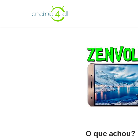
Pular
para
o
conteúdo
O que achou? 