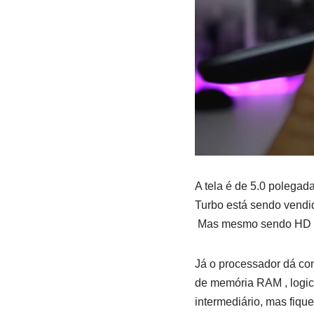
A tela é de 5.0 polegad
Turbo está sendo vendid
Mas mesmo sendo HD é
Já o processador dá co
de memória RAM , logi
intermediário, mas fiqu