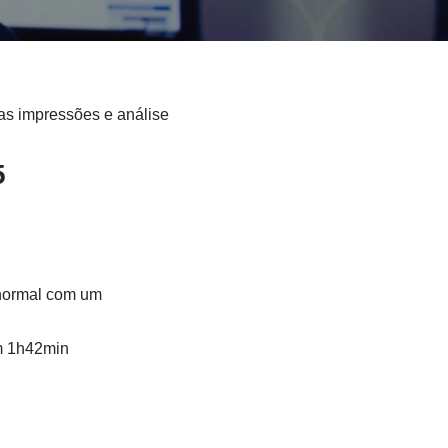
s impressões e análise
5
 normal com um
m 1h42min