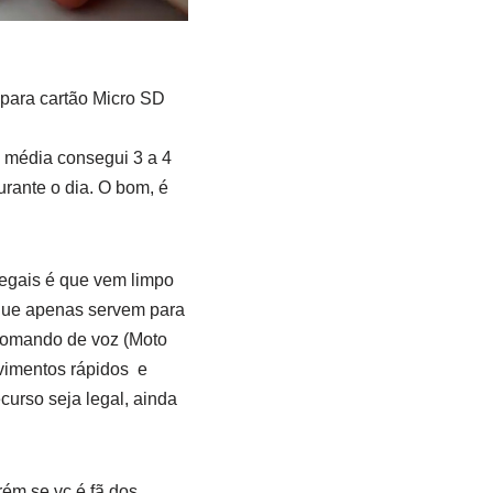
 para cartão Micro SD
m média consegui 3 a 4
rante o dia. O bom, é
legais é que vem limpo
 que apenas servem para
 comando de voz (Moto
ovimentos rápidos e
curso seja legal, ainda
rém se vc é fã dos