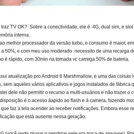
 traz TV OK? Sobre a conectividade, ele é 4G, dual sim, e slot
mória interna.
 ao melhor processador da versão turbo, o consumo é maior, e
ho a 50%, e com meu uso moderado necessito de uma recarga du
bo é rápido, com 30min na tomada vc carrega 50% de bateria.
sui atualização pro Android 6 Marshmallow, e uma das coisas 
 sem aqueles vários aplicativos e jogos instalados de fábrica
ei dele não permitir o recurso a multi-usuários e não trazer o
 disposição é o acesso áapido ao flash e à camera, fazendo m
 que faz a tela acender ao receber notificações. Embora esse re
tificação que está ausente nessa geração.
G (você pode plugar o pendrive nele pra troca de arquivos). Po