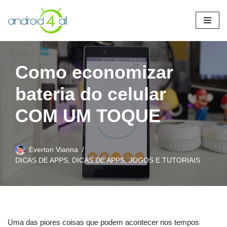
Pular
para
o
conteúdo
Como economizar
bateria do celular
COM UM TOQUE
Everton Vianna
DICAS DE APPS
,
DICAS DE APPS, JOGOS E TUTORIAIS
Uma das piores coisas que podem acontecer nos tempos