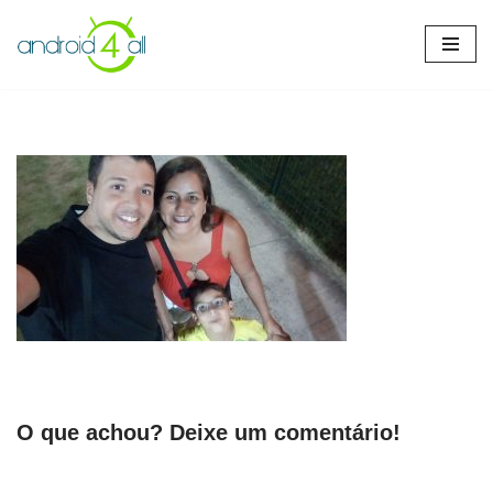
Pular
para
o
conteúdo
O que achou? Deixe um comentário!